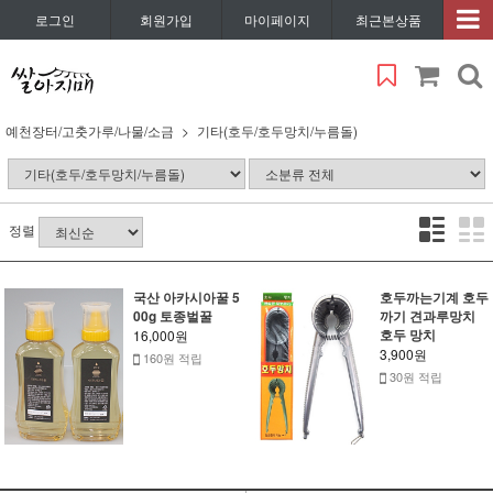
로그인
회원가입
마이페이지
최근본상품
예천장터/고춧가루/나물/소금
기타(호두/호두망치/누름돌)
정렬
국산 아카시아꿀 5
호두까는기계 호두
00g 토종벌꿀
까기 견과루망치
호두 망치
16,000원
3,900원
160원 적립
30원 적립