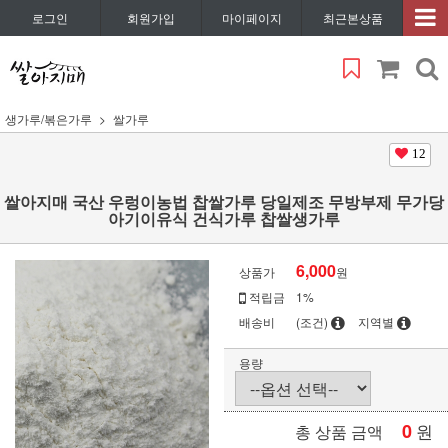
로그인
회원가입
마이페이지
최근본상품
생가루/볶은가루
쌀가루
12
쌀아지매 국산 우렁이농법 찹쌀가루 당일제조 무방부제 무가당
아기이유식 건식가루 찹쌀생가루
6,000
상품가
원
적립금
1%
배송비
(조건)
지역별
용량
0
원
총 상품 금액