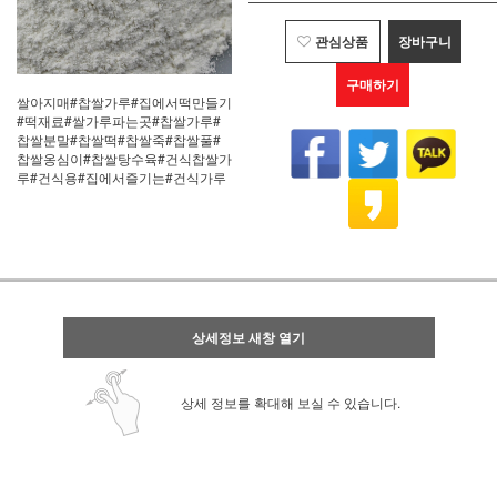
관심상품
장바구니
구매하기
쌀아지매#찹쌀가루#집에서떡만들기
#떡재료#쌀가루파는곳#찹쌀가루#
찹쌀분말#찹쌀떡#찹쌀죽#찹쌀풀#
찹쌀옹심이#찹쌀탕수육#건식찹쌀가
루#건식용#집에서즐기는#건식가루
상세정보 새창 열기
상세 정보를 확대해 보실 수 있습니다.