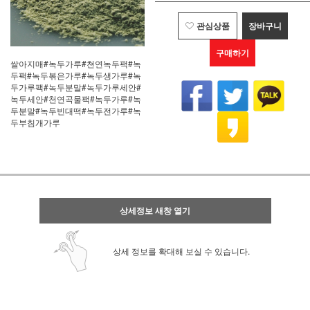
관심상품
장바구니
구매하기
쌀아지매#녹두가루#쳔연녹두팩#녹
두팩#녹두볶은가루#녹두생가루#녹
두가루팩#녹두분말#녹두가루세안#
녹두세안#천연곡물팩#녹두가루#녹
두분말#녹두빈대떡#녹두전가루#녹
두부침개가루
상세정보 새창 열기
상세 정보를 확대해 보실 수 있습니다.