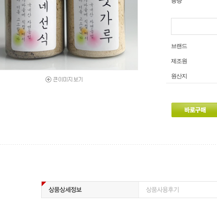
용량
브랜드
제조원
원산지