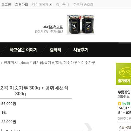
로그인
회원가입
마이페이지
장바구니
주문/배송조회
>
>
현재위치 : Home
참기름/들기름/조청/미숫가루
미숫가루
2곡 미숫가루 300g + 콩쥐네선식
300g
56,000원
1%
33,900원