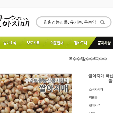
옥수수/찰수수/피수수
쌀아지매 국산
쌀
소비자가격
적립금
판매가격