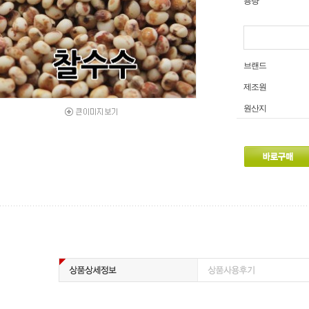
용량
브랜드
제조원
원산지