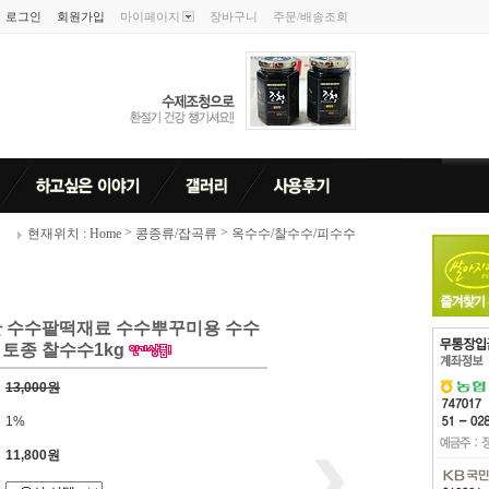
로그인
회원가입
마이페이지
장바구니
주문/배송조회
>
>
현재위치 : Home
콩종류/잡곡류
옥수수/찰수수/피수수
 수수팥떡재료 수수뿌꾸미용 수수
 토종 찰수수1kg
13,000원
1%
11,800원