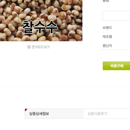
용량
브랜드
제조원
원산지