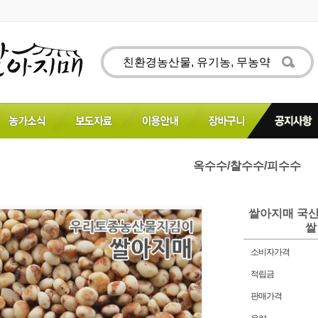
옥수수/찰수수/피수수
쌀아지매 국산
쌀
소비자가격
적립금
판매가격