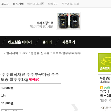
로그인
회원가입
마이페이지
장바구니
주문/배송조회
>
>
현재위치 : Home
콩종류/잡곡류
옥수수/찰수수/피수수
 수수팥떡재료 수수뿌꾸미용 수수
 토종 찰수수1kg
13,000원
1%
11,800원