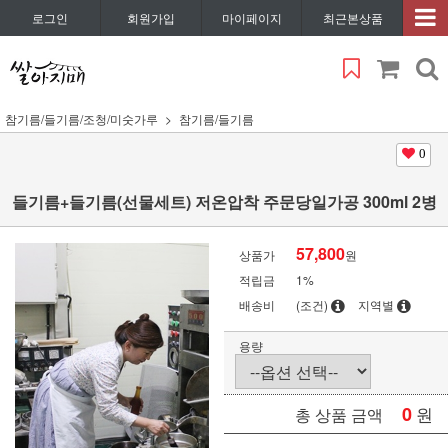
로그인
회원가입
마이페이지
최근본상품
참기름/들기름/조청/미숫가루
참기름/들기름
0
들기름+들기름(선물세트) 저온압착 주문당일가공 300ml 2병
57,800
상품가
원
적립금
1%
배송비
(조건)
지역별
용량
0
원
총 상품 금액