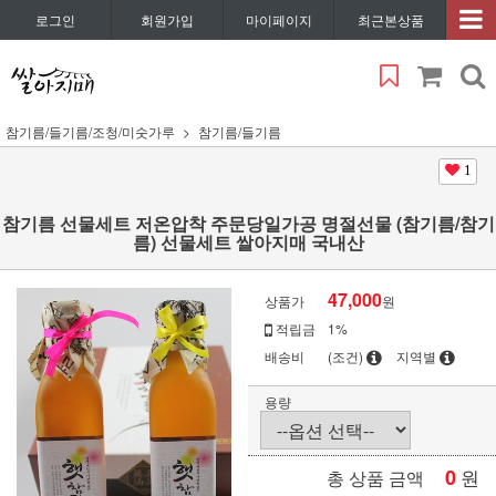
로그인
회원가입
마이페이지
최근본상품
참기름/들기름/조청/미숫가루
참기름/들기름
1
참기름 선물세트 저온압착 주문당일가공 명절선물 (참기름/참기
름) 선물세트 쌀아지매 국내산
47,000
상품가
원
적립금
1%
배송비
(조건)
지역별
용량
0
원
총 상품 금액