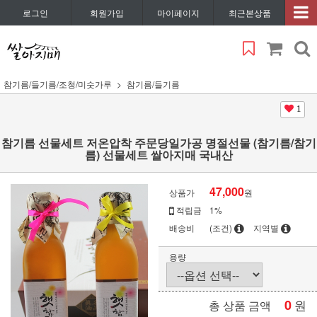
로그인
회원가입
마이페이지
최근본상품
참기름/들기름/조청/미숫가루
참기름/들기름
1
참기름 선물세트 저온압착 주문당일가공 명절선물 (참기름/참기
름) 선물세트 쌀아지매 국내산
47,000
상품가
원
적립금
1%
배송비
(조건)
지역별
용량
0
원
총 상품 금액