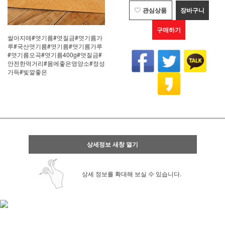
관심상품
장바구니
구매하기
쌀아지매#엿기름#엿질금#엿기름가
루#국산엿기름#엿기름#엿기름가루
#엿기름오곡#엿기름400g#엿질금#
안전한먹거리#몸에좋은영양소#정성
가득#빛깔좋은
상세정보 새창 열기
상세 정보를 확대해 보실 수 있습니다.