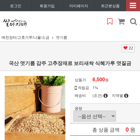
로그인
회원가입
마이페이지
최근본상품
예천장터/고춧가루/나물/소금
엿기름
22
국산 엿기름 감주 고추장재료 보리새싹 식혜가루 엿질금
6,500
상품가
원
적립금
1%
배송비
(조건)
지역별
용량
0
원
총 상품 금액