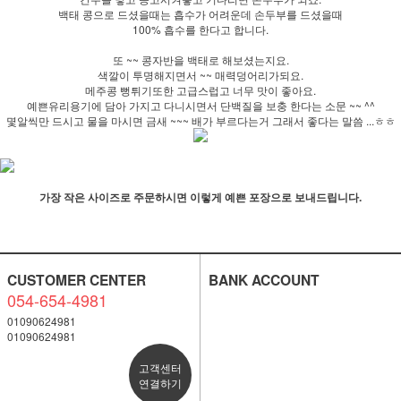
백태 콩으로 드셨을때는 흡수가 어려운데 손두부를 드셨을때
100% 흡수를 한다고 합니다.
또 ~~ 콩자반을 백태로 해보셨는지요.
색깔이 투명해지면서 ~~ 매력덩어리가되요.
메주콩 뻥튀기또한 고급스럽고 너무 맛이 좋아요.
예쁜유리용기에 담아 가지고 다니시면서 단백질을 보충 한다는 소문 ~~ ^^
몇알씩만 드시고 물을 마시면 금새 ~~~ 배가 부르다는거 그래서 좋다는 말씀 ...ㅎㅎ
가장 작은 사이즈로 주문하시면 이렇게 예쁜 포장으로 보내드립니다.
CUSTOMER CENTER
BANK ACCOUNT
054-654-4981
01090624981
01090624981
고객센터
연결하기