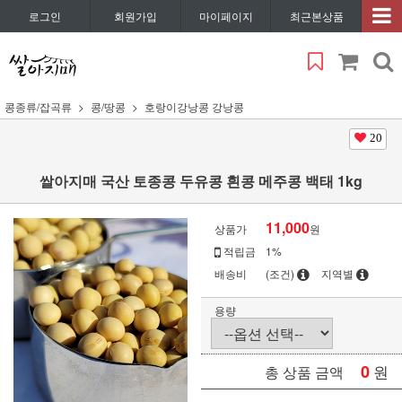
로그인
회원가입
마이페이지
최근본상품
콩종류/잡곡류
콩/땅콩
호랑이강낭콩 강낭콩
20
쌀아지매 국산 토종콩 두유콩 흰콩 메주콩 백태 1kg
11,000
상품가
원
적립금
1%
배송비
(조건)
지역별
용량
0
원
총 상품 금액