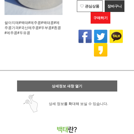
관심상품
장바구니
구매하기
쌀아지매#백태#메주콩#백태콩#메
주콩가격#국산메주콩#두부콩#흰콩
#메주콩#두유콩
상세정보 새창 열기
상세 정보를 확대해 보실 수 있습니다.