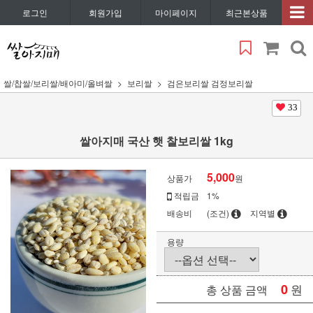
로그인
회원가입
마이페이지
최근본상품
쌀/찹쌀/보리쌀/배아미/올벼쌀
보리쌀
검은보리쌀 검정보리쌀
33
쌀아지매 국산 햇 찰보리쌀 1kg
5,000
상품가
원
적립금
1%
배송비
(조건)
지역별
용량
0
원
총 상품 금액