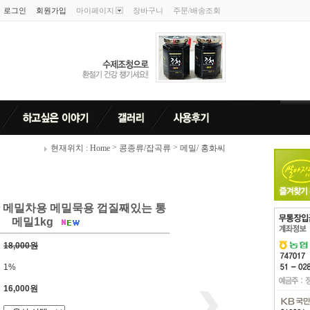
로그인
회원가입
마이페이지
장바구니
주문/배송조회
>
>
현재위치 : Home
콩종류/잡곡류
메밀/ 홍화씨
 메밀차용 메밀묵용 껍질째있는 통
메밀1kg
18,000원
1%
16,000원