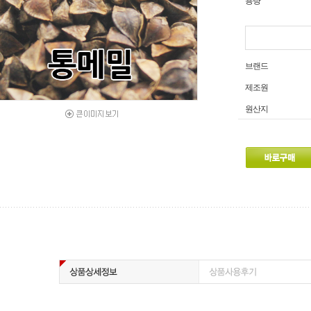
용량
브랜드
제조원
원산지