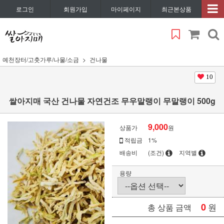
로그인
회원가입
마이페이지
최근본상품
예천장터/고춧가루/나물/소금
건나물
10
쌀아지매 국산 건나물 자연건조 무우말랭이 무말랭이 500g
9,000
상품가
원
적립금
1%
배송비
(조건)
지역별
용량
0
원
총 상품 금액