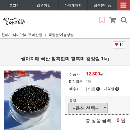
로그인
회원가입
마이페이지
최근본상품
현미/오색미/귀리/호라산밀
색깔쌀/기능성쌀
19
쌀아지매 국산 찰흑현미 찰흑미 검정쌀 1kg
12,800
상품가
원
적립금
1원
배송비
(조건)
지역별
용량
0
원
총 상품 금액