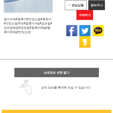
관심상품
장바구니
구매하기
쌀아지매#찰흑미#맛있는쌀#흑현미
#맛있는쌀추천#찰흑미1kg#검은쌀#
검은쌀볶음#검정쌀#찰흑미2kg#찰
흑미500g#맛있는밥
상세정보 새창 열기
상세 정보를 확대해 보실 수 있습니다.