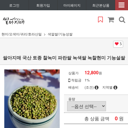
로그인
회원가입
마이페이지
최근본상품
현미/오색미/귀리/호라산밀
색깔쌀/기능성쌀
5
쌀아지매 국산 토종 찰녹미 파란쌀 녹색쌀 녹찰현미 기능설쌀
12,800
상품가
원
적립금
1%
배송비
(조건)
지역별
용량
0
원
총 상품 금액