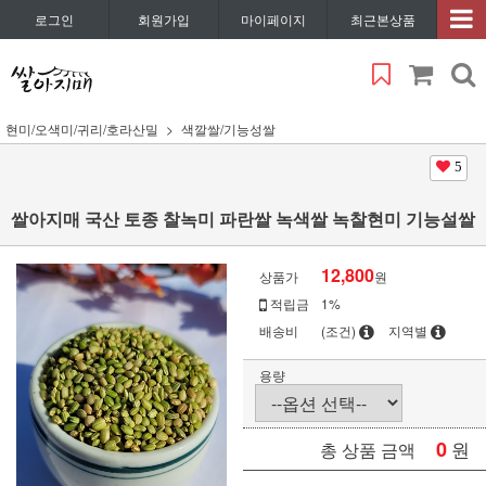
로그인
회원가입
마이페이지
최근본상품
현미/오색미/귀리/호라산밀
색깔쌀/기능성쌀
5
쌀아지매 국산 토종 찰녹미 파란쌀 녹색쌀 녹찰현미 기능설쌀
12,800
상품가
원
적립금
1%
배송비
(조건)
지역별
용량
0
원
총 상품 금액