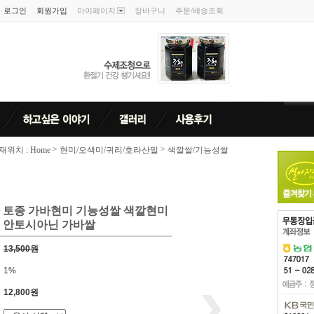
로그인
회원가입
마이페이지
장바구니
주문/배송조회
>
>
위치 : Home
현미/오색미/귀리/호라산밀
색깔쌀/기능성쌀
 토종 가바현미 기능성쌀 색깔현미
안토시아닌 가바쌀
13,500원
1%
12,800원