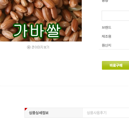
용량
브랜드
제조원
원산지