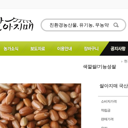
현재
색깔쌀/기능성쌀
쌀아지매 국산
소비자가격
적립금
판매가격