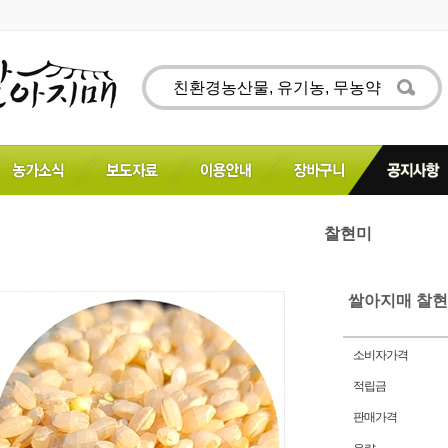
찰현미
쌀아지매 찰현
소비자가격
적립금
판매가격