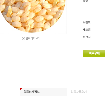
용량
브랜드
제조원
원산지