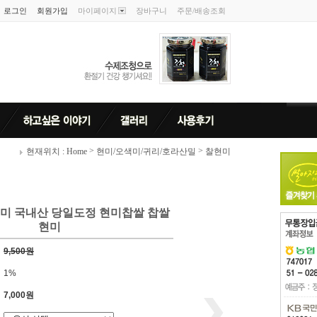
로그인
회원가입
마이페이지
장바구니
주문/배송조회
>
>
현재위치 : Home
현미/오색미/귀리/호라산밀
찰현미
미 국내산 당일도정 현미찹쌀 찹쌀
현미
9,500원
1%
7,000원