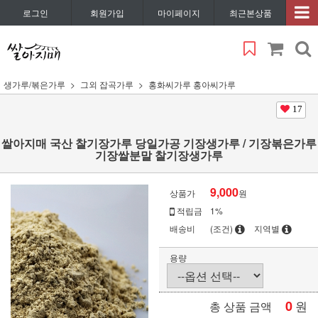
로그인
회원가입
마이페이지
최근본상품
생가루/볶은가루
그외 잡곡가루
홍화씨가루 홍아씨가루
17
쌀아지매 국산 찰기장가루 당일가공 기장생가루 / 기장볶은가루
기장쌀분말 찰기장생가루
9,000
상품가
원
적립금
1%
배송비
(조건)
지역별
용량
0
원
총 상품 금액