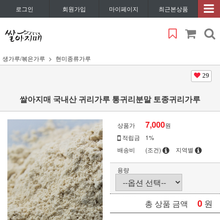
로그인
회원가입
마이페이지
최근본상품
생가루/볶은가루
현미종류가루
29
쌀아지매 국내산 귀리가루 통귀리분말 토종귀리가루
7,000
상품가
원
적립금
1%
배송비
(조건)
지역별
용량
0
원
총 상품 금액