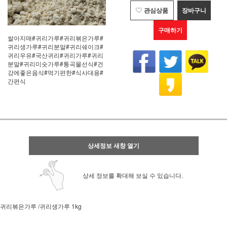
관심상품
장바구니
구매하기
쌀아지매#귀리가루#귀리볶은가루#
귀리생가루#귀리분말#귀리쉐이크#
귀리우유#국산귀리#귀리가루#귀리
분말#귀리미숫가루#통곡물선식#건
강에좋은음식#먹기편한#식사대용#
간편식
상세정보 새창 열기
상세 정보를 확대해 보실 수 있습니다.
귀리볶은가루 /귀리생가루 1kg