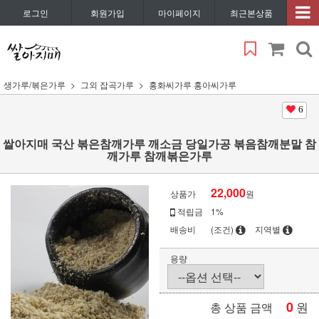
로그인
회원가입
마이페이지
최근본상품
생가루/볶은가루
그외 잡곡가루
홍화씨가루 홍아씨가루
6
쌀아지매 국산 볶은참깨가루 깨소금 당일가공 볶음참깨분말 참
깨가루 참깨볶은가루
22,000
상품가
원
적립금
1%
배송비
(조건)
지역별
용량
0
원
총 상품 금액