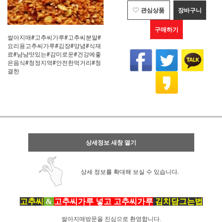
관심상품
장바구니
구매하기
쌀아지매#고추씨가루#고추씨분말#
요리용고추씨가루#김장#양념#식재
료#냠냠맛있는#감미로운#건강에좋
은음식#청정지역#안전한먹거리#청
결한
상세정보 새창 열기
상세 정보를 확대해 보실 수 있습니다.
고추씨
&
고추씨가루 넣고 고추씨가루
김치담그는법
쌀아지매방문을 진심으로 환영합니다.