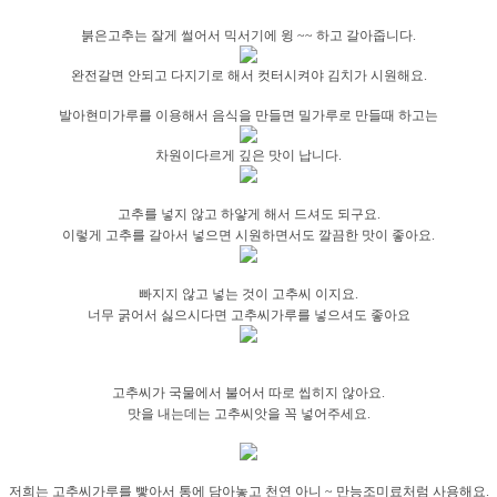
붉은고추는 잘게 썰어서 믹서기에 윙 ~~ 하고 갈아줍니다.
완전갈면 안되고 다지기로 해서 컷터시켜야 김치가 시원해요.
발아현미가루를 이용해서 음식을 만들면 밀가루로 만들때 하고는
차원이다르게
깊은 맛이 납니다.
고추를 넣지 않고 하얗게 해서 드셔도 되구요.
이렇게 고추를 갈아서 넣으면 시원하면서도 깔끔한 맛이 좋아요.
빠지지 않고 넣는 것이 고추
씨
이지요.
너무 굵어서 싫으시다면
고추씨가루를 넣으셔도 좋아요
고추씨가 국물에서 불어서 따로 씹히지 않아요.
맛을 내는데는 고추씨앗을 꼭 넣어주세요.
저희는 고추씨가루를 빻아서 통에 담아놓고 천연 아니 ~ 만능조미료처럼 사용해요.