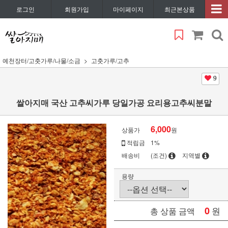
로그인
회원가입
마이페이지
최근본상품
예천장터/고춧가루/나물/소금
고춧가루/고추
9
쌀아지매 국산 고추씨가루 당일가공 요리용고추씨분말
6,000
상품가
원
적립금
1%
배송비
(조건)
지역별
용량
0
원
총 상품 금액