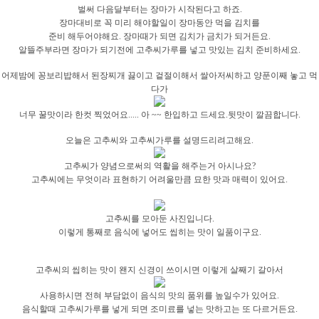
벌써 다음달부터는 장마가 시작된다고 하죠.
장마대비로 꼭 미리 해야할일이 장마동안 먹을 김치를
준비 해두어야해요. 장마때가 되면 김치가 금치가 되거든요.
알뜰주부라면 장마가 되기전에 고추씨가루를 넣고 맛있는 김치 준비하세요.
어제밤에 꽁보리밥해서 된장찌개 끓이고 겉절이해서 쌀아저씨하고 양푼이째 놓고 먹
다가
너무 꿀맛이라 한컷 찍었어요..... 아 ~~ 한입하고 드세요.뒷맛이 깔끔합니다.
오늘은 고추씨와 고추씨가루를 설명드리려고해요.
고추씨가 양념으로써의 역활을 해주는거 아시나요?
고추씨에는 무엇이라 표현하기 어려울만큼 묘한 맛과 매력이 있어요.
고추씨를 모아둔 사진입니다.
이렇게 통째로 음식에 넣어도 씹히는 맛이 일품이구요.
고추씨의 씹히는 맛이 왠지 신경이 쓰이시면 이렇게 살째기 갈아서
사용하시면 전혀 부담없이 음식의 맛의 품위를 높일수가 있어요.
음식할때 고추씨가루를 넣게 되면 조미료를 넣는 맛하고는 또 다르거든요.