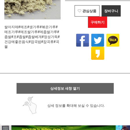
관심상품
장바구니
구매하기
쌀아지매#메조#생가루#볶은가루#
메조가루#메조쌀가루#메좁쌀가루#
좁쌀#조#좁쌀#좁쌀베개#정성가득#
건강에좋은음식#잡곡밥#잡곡류#곡
물
상세정보 새창 열기
상세 정보를 확대해 보실 수 있습니다.