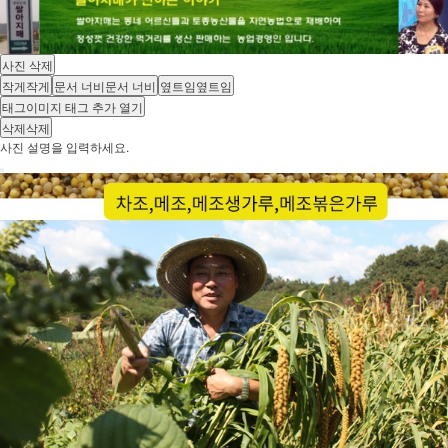
사진 삭제
작게
작게
문서 너비
문서 너비
옆트임
옆트임
태그
이미지 태그 추가 열기
삭제
삭제
사진 설명을 입력하세요.