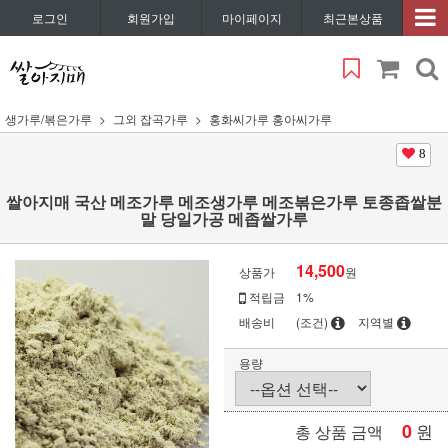
로그인
회원가입
마이페이지
최근본상품
생가루/볶은가루
그외 잡곡가루
홍화씨가루 홍아씨가루
8
쌀아지매 국산 메조가루 메조생가루 메조볶은가루 토종좁쌀분
말 당일가공 메좁쌀가루
14,500
상품가
원
적립금
1%
배송비
(조건)
지역별
용량
0
원
총 상품 금액