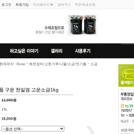
로그인
회원가입
마이페이지
장바구니
주문/배송조회
>
>
현재위치 : Home
예천장터/고춧가루/나물/소금/엿기름
소금
품 구운 천일염 고운소금1kg
11,000원
1%
16,000원