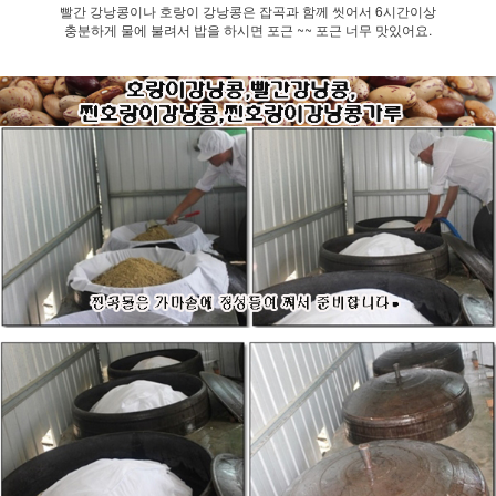
빨간 강낭콩이나 호랑이 강낭콩은 잡곡과 함께 씻어서 6시간이상
충분하게 물에 불려서 밥을 하시면 포근 ~~ 포근 너무 맛있어요.