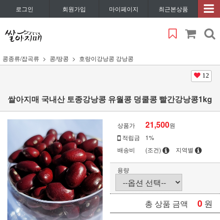
로그인
회원가입
마이페이지
최근본상품
콩종류/잡곡류
콩/땅콩
호랑이강낭콩 강낭콩
12
쌀아지매 국내산 토종강낭콩 유월콩 덩쿨콩 빨간강낭콩1kg
21,500
상품가
원
적립금
1%
배송비
(조건)
지역별
용량
0
원
총 상품 금액