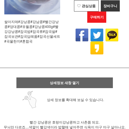
관심상품
장바구니
구매하기
쌀아지매#강낭콩#강남콩#빨간강낭
콩#양대콩#유월콩#강낭콩400g#빨
강강낭콩#잡곡밥#잡곡류#잡곡쌀#
잡곡보관#잡곡답례품#잡곡선물세트
#곡물한끼#혼합곡
상세정보 새창 열기
상세 정보를 확대해 보실 수 있습니다.
빨간 강낭콩은 호랑이강낭콩하고 사촌쯤 되요.
무늬만 다르죠....색깔이 빨강색이라 밥할때 넣어주면 식욕이 마구 마구 살아나요.