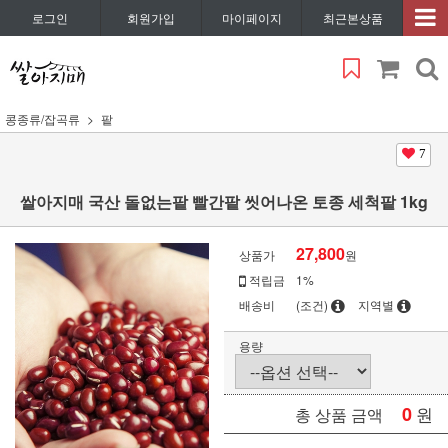
로그인
회원가입
마이페이지
최근본상품
콩종류/잡곡류
팥
7
쌀아지매 국산 돌없는팥 빨간팥 씻어나온 토종 세척팥 1kg
27,800
상품가
원
적립금
1%
배송비
(조건)
지역별
용량
0
원
총 상품 금액