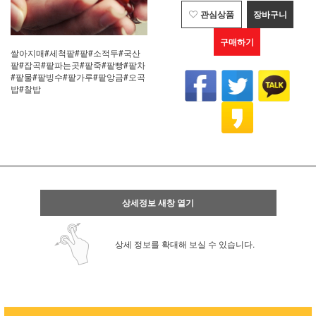
관심상품
장바구니
구매하기
쌀아지매#세척팥#팥#소적두#국산
팥#잡곡#팥파는곳#팥죽#팥빵#팥차
#팥물#팥빙수#팥가루#팥앙금#오곡
밥#찰밥
상세정보 새창 열기
상세 정보를 확대해 보실 수 있습니다.