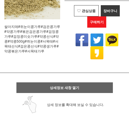
관심상품
장바구니
구매하기
쌀아지매#쥐눈이콩가루#검은콩가루
#약콩가루#볶은검은콩가루#검정콩
가루#검정콩미숫가루#약콩선식#약
콩#약콩500g#쥐눈이콩#서목태#서
목태선식#검은콩선식#약콩생가루#
약콩볶은가루#서목태가루
상세정보 새창 열기
상세 정보를 확대해 보실 수 있습니다.