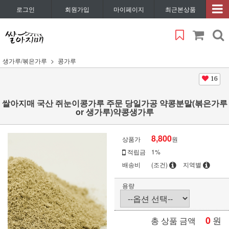
로그인
회원가입
마이페이지
최근본상품
생가루/볶은가루
콩가루
16
쌀아지매 국산 쥐눈이콩가루 주문 당일가공 약콩분말(볶은가루
or 생가루)약콩생가루
8,800
상품가
원
적립금
1%
배송비
(조건)
지역별
용량
0
원
총 상품 금액